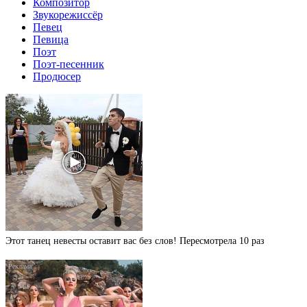
Композитор
Звукорежиссёр
Певец
Певица
Поэт
Поэт-песенник
Продюсер
Этот танец невесты оставит вас без слов! Пересмотрела 10 раз