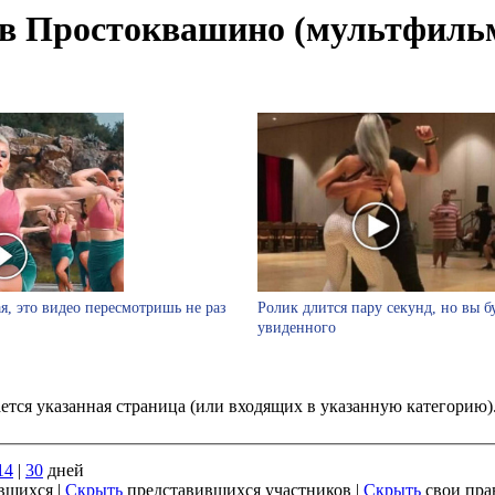
 в Простоквашино (мультфиль
я, это видео пересмотришь не раз
Ролик длится пару секунд, но вы б
увиденного
ается указанная страница (или входящих в указанную категорию
14
|
30
дней
вшихся |
Скрыть
представившихся участников |
Скрыть
свои пра