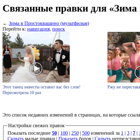
Связанные правки для «Зима
←
Зима в Простоквашино (мультфильм)
Перейти к:
навигация
,
поиск
Этот танец невесты оставит вас без слов!
Ржу не перестава
Пересмотрела 10 раз
Это список недавних изменений в страницах, на которые ссыл
Настройки свежих правок
Показать последние
50
|
100
|
250
|
500
изменений за
1
|
3
|
7
|
Скрыть
малые правки |
Показать
ботов |
Скрыть
непредстави