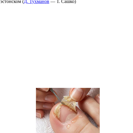
 эстонском (
Д. Тухманов
— Т. Сашко)