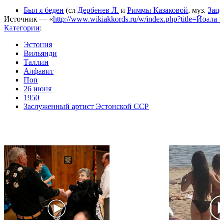
Был я беден
(сл
Дербенев Л.
и
Риммы Казаковой
, муз.
Зац
Источник — «
http://www.wikiakkords.ru/w/index.php?title=Йоа
Категории
:
Эстония
Вильянди
Таллин
Алфавит
Поп
26 июня
1950
Заслуженный артист Эстонской ССР