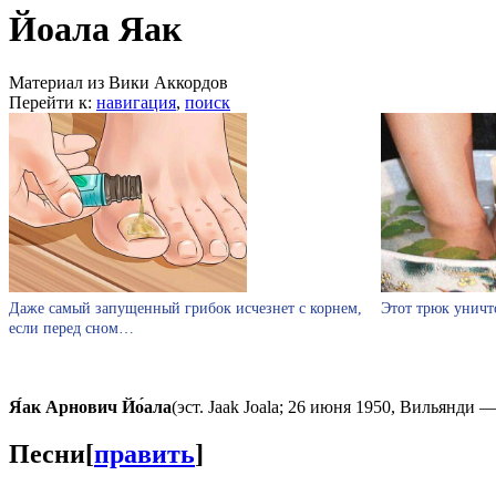
Йоала Яак
Материал из Вики Аккордов
Перейти к:
навигация
,
поиск
Даже самый запущенный грибок исчезнет с корнем,
Этот трюк уничт
если перед сном…
Я́ак Арнович Йо́ала
(эст. Jaak Joala; 26 июня 1950, Вильянди
Песни
[
править
]