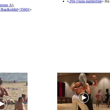
«
Эти глаза напротив
» На
епин А
).
ла_Яак&oldid=35601
»