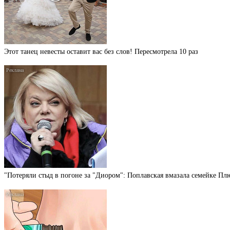
Этот танец невесты оставит вас без слов! Пересмотрела 10 раз
"Потеряли стыд в погоне за "Диором": Поплавская вмазала семейке П