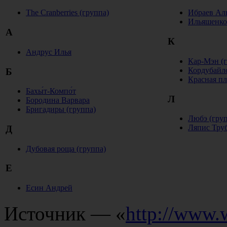
The Cranberries (группа)
Ибраев Ал
Ильяшенко
А
К
Андрус Илья
Кар-Мэн (г
Кордубайл
Б
Красная пл
Бахы́т-Компо́т
Л
Бородина Варвара
Бригадиры (группа)
Любэ (груп
Ляпис Труб
Д
Дубовая роща (группа)
Е
Есин Андрей
Источник — «
http://www.