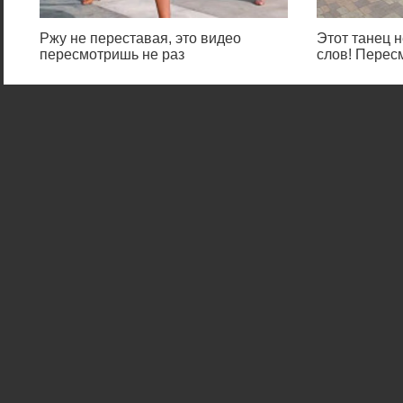
Ржу не переставая, это видео
Этот танец н
пересмотришь не раз
слов! Перес