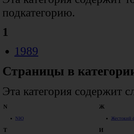
подкатегорию.
1
1989
Страницы в категори
Эта категория содержит с
N
Ж
NЮ
Жестокий ф
T
И