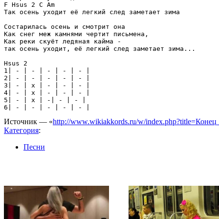
F Hsus 2 C Am

Так осень уходит её легкий след заметает зима

Состарилась осень и смотрит она

Как снег меж камнями чертит письмена,

Как реки скуёт ледяная кайма -

так осень уходит, её легкий след заметает зима...

Hsus 2

1| - | - | - | - | - |

2| - | - | - | - | - |

3| - | x | - | - | - |

4| - | x | - | - | - |

5| - | x | -| - | - |

Источник — «
http://www.wikiakkords.ru/w/index.php?title=Кон
Категория
:
Песни