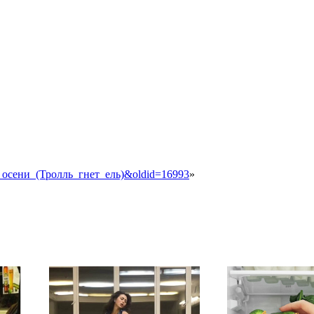
ец_осени_(Тролль_гнет_ель)&oldid=16993
»