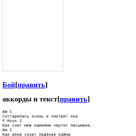
Бой
[
править
]
аккорды и текст
[
править
]
Am C

Состарилась осень и смотрит она

F Hsus 2

Как снег меж камнями чертит письмена.

Am C

Как реки скует ледяная кайма
