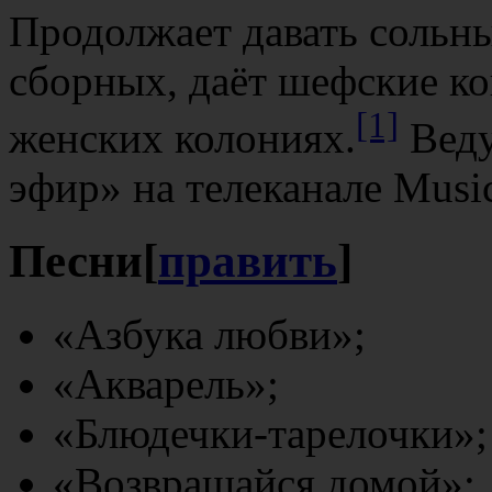
Продолжает давать сольны
сборных, даёт шефские к
[1]
женских колониях.
Веду
эфир» на телеканале Music
Песни
[
править
]
«Азбука любви»;
«Акварель»;
«Блюдечки-тарелочки»;
«Возвращайся домой»;