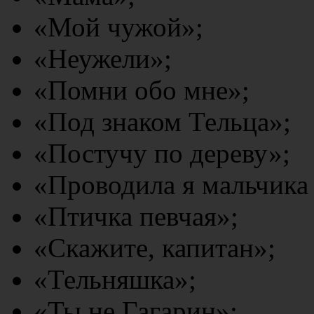
«Мой чужой»;
«Неужели»;
«Помни обо мне»;
«Под знаком Тельца»;
«Постучу по дереву»;
«Проводила я мальчика
«Птичка певчая»;
«Скажите, капитан»;
«Тельняшка»;
«Ты не Гагарин»;