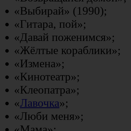
«Выбирай» (1990);
«Гитара, пой»;
«Давай поженимся»;
«Жёлтые кораблики»;
«Измена»;
«Кинотеатр»;
«Клеопатра»;
«
Лавочка
»;
«Люби меня»;
«Мама»;