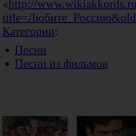
«
http://www.wikiakkords.r
title=Любите_Россию&old
Категории
:
Песни
Песни из фильмов