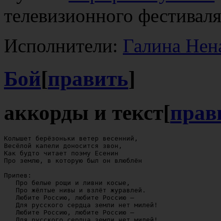
телевизионного фестиваля
Исполнители:
Галина Нен
Бой
[
править
]
аккорды и текст
[
прав
Колышет берёзоньки ветер весенний,

Весёлой капели доносится звон,

Как будто читает поэму Есенин

Про землю, в которую был он влюблён

Припев:

   Про белые рощи и ливни косые,

   Про жёлтые нивы и взлёт журавлей.

   Любите Россию, любите Россию —

   Для русского сердца земли нет милей!

   Любите Россию, любите Россию —

   Для русского сердца земли нет милей!
