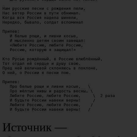
Нам русские песни с рождения пели,

Нас ветер России в пути обнимал.

Когда вся Россия надела шинели,

Нередко, бывало, солдат вспоминал

Припев:

   И белые рощи, и ливни косые,

   И мысленно детям своим завещал:

   «Любите Россию, любите Россию,

   Россию, которую я защищал!»

Кто Русью рождённый, в Россию влюблённый,

Тот отдал ей сердце и душу свою.

Пред ней величавой склоняюсь в поклоне,

О ней, о России я песни пою.

Припев:

   Про белые рощи и ливни косые,   \

   Про жёлтые нивы и радость весны… \

   Любите Россию, любите Россию,     \  2 раза

   И будьте России навеки верны!     /

   Любите Россию, любите Россию,    /

   И будьте России навеки верны!   /

Источник —