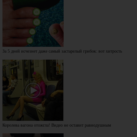
За 5 дней исчезнет даже самый застарелый грибок: вот хитрость
Королева вагона отожгла! Видео не оставит равнодушным