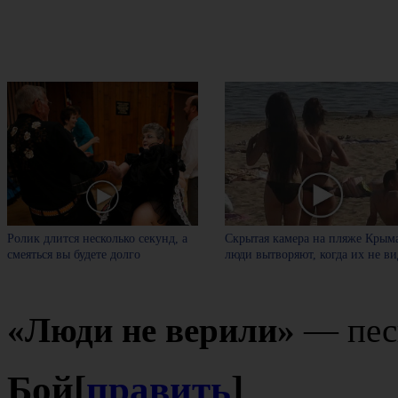
Ролик длится несколько секунд, а
Скрытая камера на пляже Крыма
смеяться вы будете долго
люди вытворяют, когда их не вид
«Люди не верили»
— пес
Бой
[
править
]