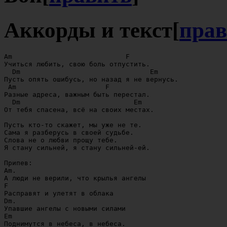
Аккорды и текст
[
прав
Am                            F 

Учиться любить, свою боль отпустить. 

  Dm                                Em

Пусть опять ошибусь, но назад я не вернусь. 

 Am                      F

Разные адреса, важным быть перестал. 

  Dm                            Em

От тебя спасена, всё на своих местах.

Пусть кто-то скажет, мы уже не те. 

Сама я разберусь в своей судьбе.

Слова не о любви прощу тебе. 

Я стану сильней, я стану сильней-ей.

Припев: 

Am.         

А люди не верили, что крылья ангелы

F

Расправят и улетят в облака

Dm. 

Упавшие ангелы с новыми силами

Em

Поднимутся в небеса, в небеса.
