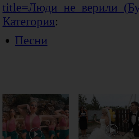
title=Люди_не_верили_(Б
Категория
:
Песни