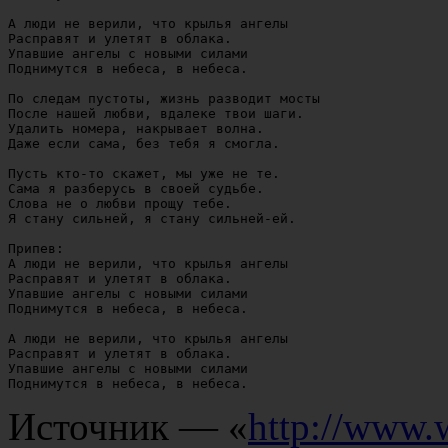
А люди не верили, что крылья ангелы

Расправят и улетят в облака. 

Упавшие ангелы с новыми силами

Поднимутся в небеса, в небеса.

По следам пустоты, жизнь разводит мосты

После нашей любви, вдалеке твои шаги. 

Удалить номера, накрывает волна. 

Даже если сама, без тебя я смогла.

Пусть кто-то скажет, мы уже не те. 

Сама я разберусь в своей судьбе.

Слова не о любви прощу тебе. 

Я стану сильней, я стану сильней-ей.

Припев: 

А люди не верили, что крылья ангелы

Расправят и улетят в облака. 

Упавшие ангелы с новыми силами

Поднимутся в небеса, в небеса.

А люди не верили, что крылья ангелы

Расправят и улетят в облака. 

Упавшие ангелы с новыми силами

Источник — «
http://www.