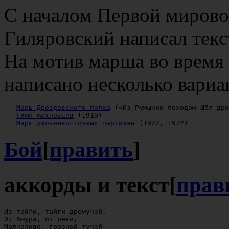
С началом Первой мирово
Гиляровский написал текс
На мотив марша во время
написано несколько вариан
Марш Дроздовского полка
 («Из Румынии походом Шёл дро
Гимн махновцев
 (1919)

Марш дальневосточных партизан
Бой
[
править
]
аккорды и текст
[
прав
Из тайги, тайги дремучей,

От Амура, от реки,

Молчаливо, грозной тучей
