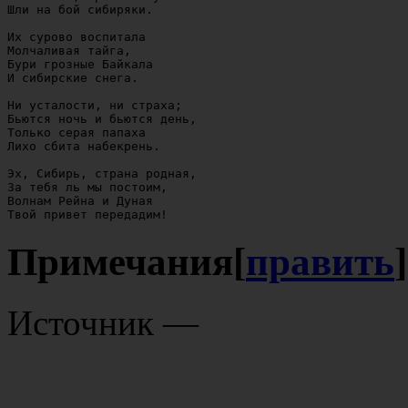
Шли на бой сибиряки.

Их сурово воспитала

Молчаливая тайга,

Бури грозные Байкала

И сибирские снега.

Ни усталости, ни страха;

Бьются ночь и бьются день,

Только серая папаха

Лихо сбита набекрень.

Эх, Сибирь, страна родная,

За тебя ль мы постоим,

Волнам Рейна и Дуная

Примечания
[
править
]
Источник —