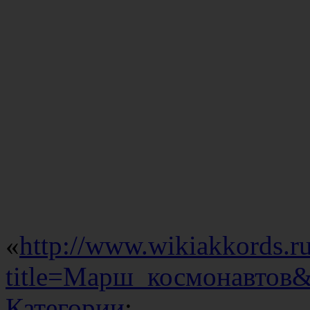
«
http://www.wikiakkords.r
title=Марш_космонавтов&
Категории
: