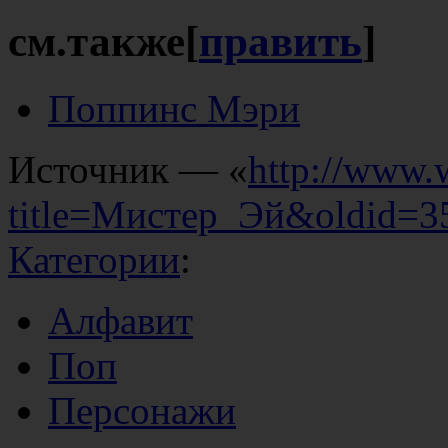
см.также
[
править
]
Поппинс Мэри
Источник — «
http://www.
title=Мистер_Эй&oldid=3
Категории
:
Алфавит
Поп
Персонажи