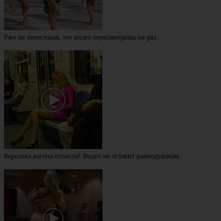
Ржу не переставая, это видео пересмотришь не раз
Королева вагона отожгла! Видео не оставит равнодушным