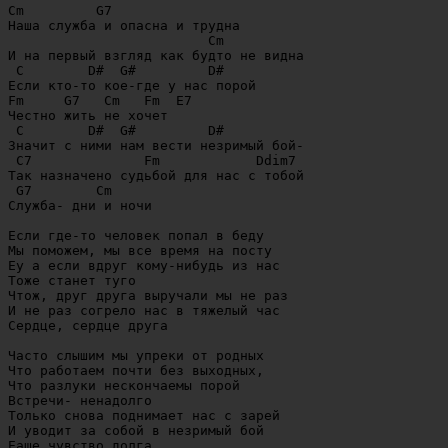
Cm         G7

Наша служба и опасна и трудна

                         Cm

И на первый взгляд как будто не видна

 C        D#  G#         D#

Если кто-то кое-где у нас порой

Fm     G7   Cm   Fm  E7

Честно жить не хочет

 C        D#  G#         D#

Значит с ними нам вести незримый бой-

 C7              Fm            Ddim7

Так назначено судьбой для нас с тобой

 G7        Cm

Служба- дни и ночи

Если где-то человек попал в беду

Мы поможем, мы все время на посту

Eу а если вдруг кому-нибудь из нас

Тоже станет туго

Чтож, друг друга выручали мы не раз

И не раз согрело нас в тяжелый час

Сердце, сердце друга

Часто слышим мы упреки от родных

Что работаем почти без выходных,

Что разлуки нескончаемы порой

Встречи- ненадолго

Только снова поднимает нас с зарей

И уводит за собой в незримый бой
