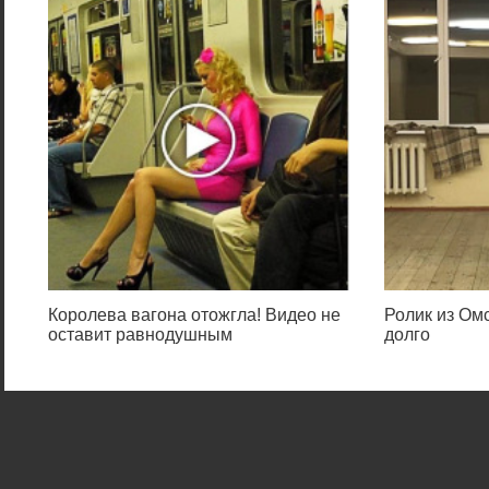
Королева вагона отожгла! Видео не
Ролик из Омс
оставит равнодушным
долго