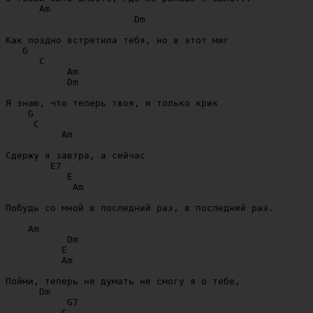
      Am

                       Dm

Как поздно встретила тебя, но в этот миг

   G

      C

           Am

           Dm

Я знаю, что теперь твоя, и только крик

    G

     C

          Am

Сдержу я завтра, а сейчас

        E7

           E

            Am

Побудь со мной в последний раз, в последний раз.

    Am

           Dm

          E

          Am

Пойми, теперь не думать не смогу я о тебе,

      Dm

           G7

          C
