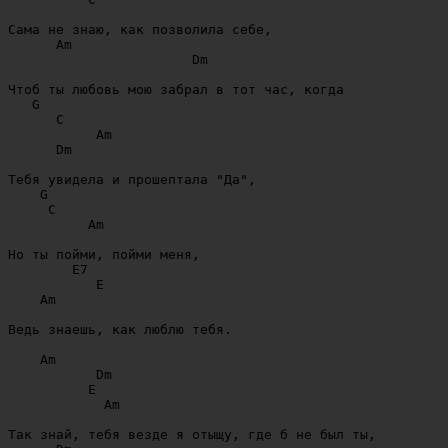
Сама не знаю, как позволила себе, 

      Am

                       Dm

Чтоб ты любовь мою забрал в тот час, когда

   G

      C

           Am

      Dm

Тебя увидела и прошептала "Да",

    G

     C

          Am

Но ты пойми, пойми меня,

        E7

           E

    Am

Ведь знаешь, как люблю тебя.

    Am

           Dm

          E

            Am

Так знай, тебя везде я отыщу, где б не был ты,
