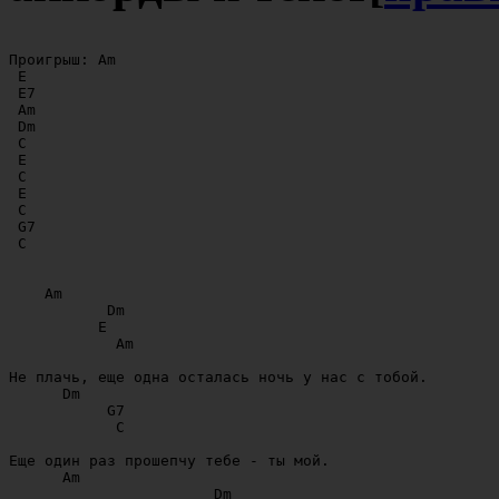
Проигрыш: Am

 E

 E7

 Am

 Dm

 C

 E

 C

 E

 C

 G7

 C

    Am

           Dm

          E

            Am

Не плачь, еще одна осталась ночь у нас с тобой.

      Dm

           G7

            C

Еще один раз прошепчу тебе - ты мой.

      Am

                       Dm
