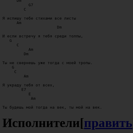
      Dm

           G7

         C

Я испишу тебе стихами все листы

      Am

                       Dm

И если встречу я тебя среди толпы,

   G

      C

           Am

         Dm

Ты не свернешь уже тогда с моей тропы.

    G

     C

         Am

Я украду тебя от всех, 

        E7

           E

            Am

Исполнители
[
править