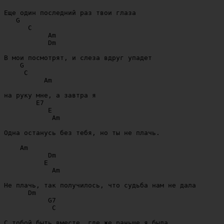
Еще один последний раз твои глаза

   G

      C

           Am

           Dm

В мои посмотрят, и слеза вдруг упадет 

    G

     C

          Am

на руку мне, а завтра я 

        E7

           E

            Am

Одна останусь без тебя, но ты не плачь.

    Am

           Dm

          E

            Am

Не плачь, так получилось, что судьба нам не дала

      Dm

           G7

            C

С тобой быть вместе, где же раньше я была...
