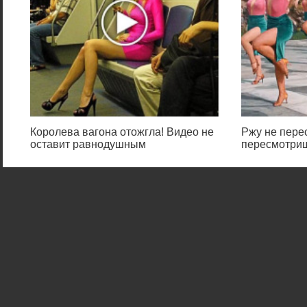
Королева вагона отожгла! Видео не
Ржу не перес
оставит равнодушным
пересмотриш