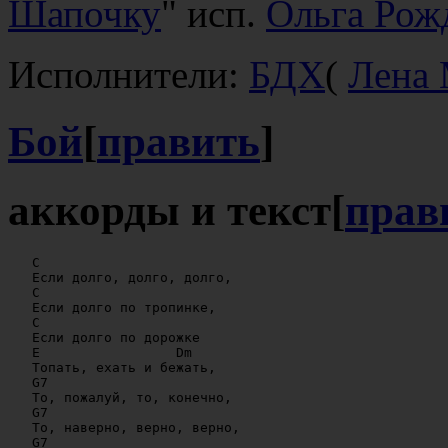
Шапочку
" исп.
Ольга Рож
Исполнители:
БДХ
(
Лена 
Бой
[
править
]
аккорды и текст
[
прав
   C

   Если долго, долго, долго,

   C

   Если долго по тропинке,

   C

   Если долго по дорожке

   E                 Dm

   Топать, ехать и бежать,

   G7

   То, пожалуй, то, конечно,

   G7

   То, наверно, верно, верно,

   G7
