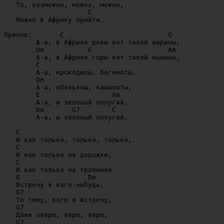
   То, возможно, можно, можно,

                     C

   Можно в Африку прийти.  

Припев:       C                          G

        А-а, в Африке реки вот такой ширины,

        Dm           E                   Am

        А-а, в Африке горы вот такой вышины,

        C

        А-а, крокодилы, бегемоты,

        Dm

        А-а, обезьяны, кашалоты,

        E                  Am

        А-а, и зеленый попугай,

        Dm       G7        C  

        А-а, и зеленый попугай.

   C

   И как только, только, только,

   C

   И как только на дорожке,

   C

   И как только на тропинке

   E                 Dm

   Встречу я кого-нибудь,

   G7

   То тому, кого я встречу,

   G7

   Даже зверю, верю, верю,

   G7
