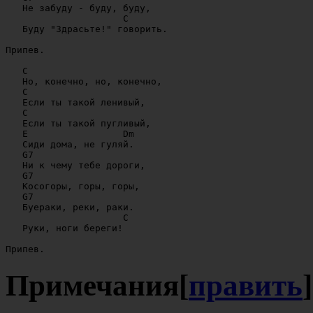
   Не забуду - буду, буду,

                     C

   Буду "Здрасьте!" говорить. 

Припев.

   C

   Но, конечно, но, конечно,

   C

   Если ты такой ленивый,

   C

   Если ты такой пугливый,

   E                 Dm

   Сиди дома, не гуляй.

   G7

   Ни к чему тебе дороги,

   G7

   Косогоры, горы, горы,

   G7

   Буераки, реки, раки.

                     C

   Руки, ноги береги! 

Примечания
[
править
]