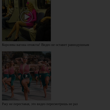
Королева вагона отожгла! Видео не оставит равнодушным
Ржу не переставая, это видео пересмотришь не раз