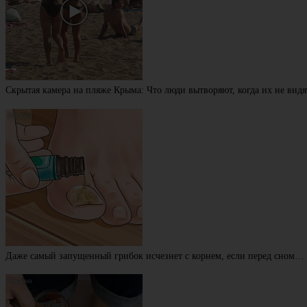
Скрытая камера на пляже Крыма: Что люди вытворяют, когда их не видят
Даже самый запущенный грибок исчезнет с корнем, если перед сном…