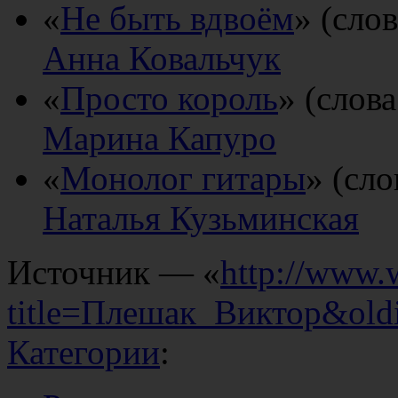
«
Не быть вдвоём
» (сло
Анна Ковальчук
«
Просто король
» (слов
Марина Капуро
«
Монолог гитары
» (сл
Наталья Кузьминская
Источник — «
http://www.
title=Плешак_Виктор&old
Категории
: