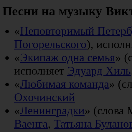
Песни на музыку Вик
«
Неповторимый Петерб
Погорельского
), испол
«
Экипаж одна семья
» (
исполняет
Эдуард Хиль
«
Любимая команда
» (с
Охочинский
«
Ленинградки
» (слова 
Ваенга
,
Татьяна Булано