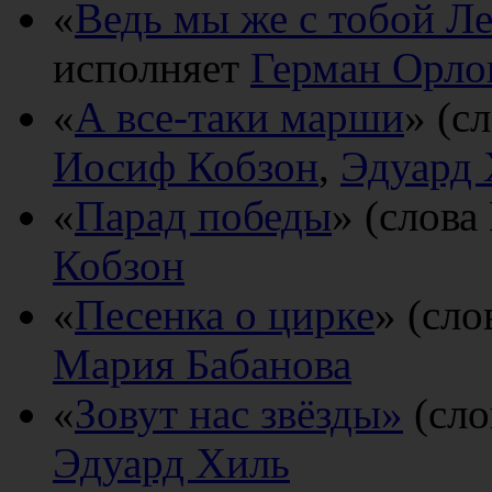
«
Ведь мы же с тобой Л
исполняет
Герман Орло
«
А все-таки марши
» (с
Иосиф Кобзон
,
Эдуард 
«
Парад победы
» (слова
Кобзон
«
Песенка о цирке
» (сло
Мария Бабанова
«
Зовут нас звёзды»
(сл
Эдуард Хиль