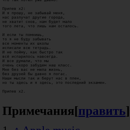
Припев х2:

И я прошу, не забывай меня,

нас разлучат другие города,

не хватит снов, нам будет мало

того лета, что лишь нам осталось.

И если ты помнишь,

то я не буду забывать

все моменты их школы

исписали всю тетрадь.

И не пойму, как быстро так

всё испарилось навсегда.

И все думали, что мы

очень скоро забудем наш класс.

Мне без вас не мила жизнь,

без друзей бы давно я погас.

Наши мысли так и берут нас в плен,

но ты здесь и я здесь, это последний экзамен.

Припев х2.

Примечания
[
править
]