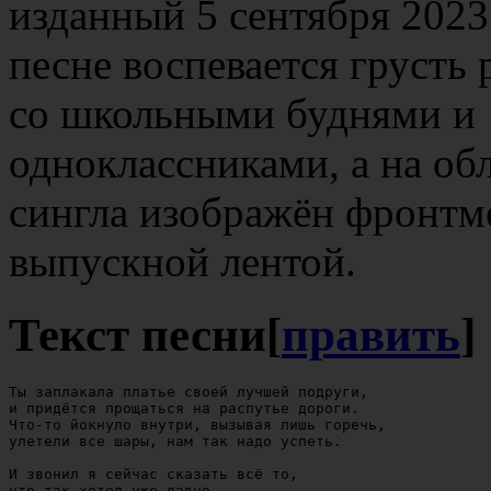
изданный 5 сентября 2023
песне воспевается грусть 
со школьными буднями и
одноклассниками, а на об
сингла изображён фронтм
выпускной лентой.
Текст песни
[
править
]
Ты заплакала платье своей лучшей подруги,

и придётся прощаться на распутье дороги.

Что-то йокнуло внутри, вызывая лишь горечь,

улетели все шары, нам так надо успеть.

И звонил я сейчас сказать всё то,

что так хотел уже давно.
