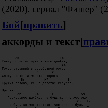
(2020). сериал "Фишер" (2
Бой
[
править
]
аккорды и текст
[
прав
       Am                     Dm

Слышу голос из прекрасного далёка,

      E                        Am

Голос утренний в серебряной росе.

       F          G       C

Слышу голос, и манящая дорога

          Dm          H7          E

Кружит голову, как в детстве карусель.

Припев:

        Am       Dm       E              Am

   Прекрасное далёко, не будь ко мне жестоко,

       F              C        G       C↓   E↓

   Не будь ко мне жестоко, жестоко не будь. _        
