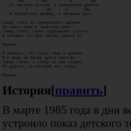
       Am        Dm          E        Am

   От чистого истока, в прекрасное далёко,

          F        Am      E       Am↓

   В прекрасное далёко, я начинаю путь.

Слышу голос из прекрасного далёка,

Он зовет меня в чудесные края.

Слышу голос, голос спрашивает строго:

А сегодня что для завтра сделал я?

Припев.

Я клянусь, что стану чище и добрее,

И в беде не брошу друга никогда.

Слышу голос, и спешу на зов скорее,

По дороге, на которой нет следа.

История
[
править
]
В марте 1985 года в дни 
устроило показ детского 