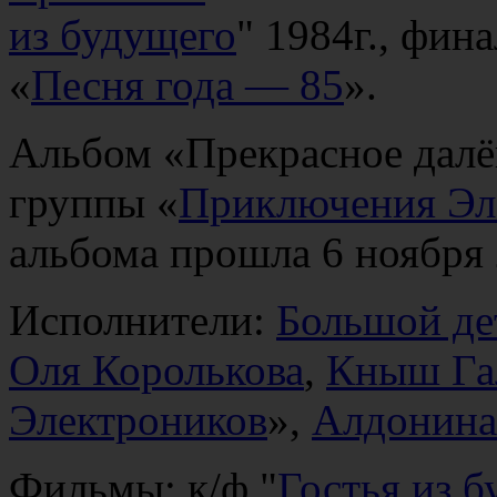
из будущего
" 1984г., фин
«
Песня года — 85
».
Альбом «Прекрасное дал
группы «
Приключения Эл
альбома прошла 6 ноября
Исполнители:
Большой де
Оля Королькова
,
Кныш Га
Электроников
»,
Алдонина
Фильмы: к/ф "
Гостья из 