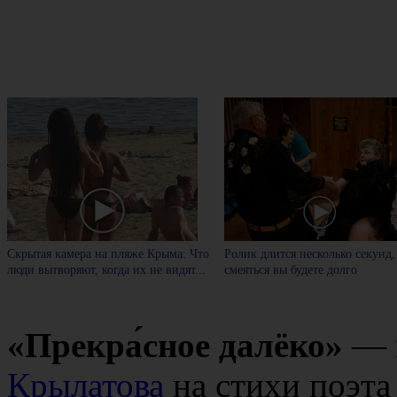
Скрытая камера на пляже Крыма: Что
Ролик длится несколько секунд,
люди вытворяют, когда их не видят...
смеяться вы будете долго
«Прекра́сное далёко»
— п
Крылатова
на стихи поэт