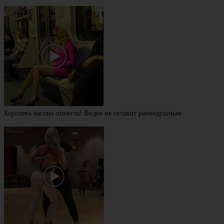
Королева вагона отожгла! Видео не оставит равнодушным