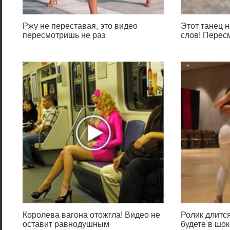
Ржу не переставая, это видео
Этот танец н
пересмотришь не раз
слов! Перес
Королева вагона отожгла! Видео не
Ролик длится
оставит равнодушным
будете в шок