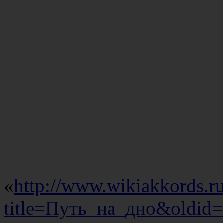
«
http://www.wikiakkords.r
title=Путь_на_дно&oldid