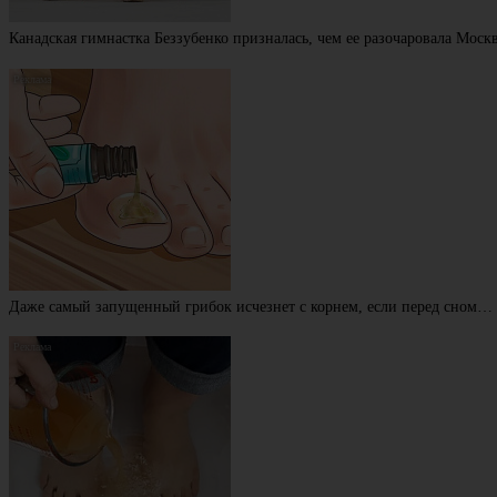
Канадская гимнастка Беззубенко призналась, чем ее разочаровала Моск
Даже самый запущенный грибок исчезнет с корнем, если перед сном…