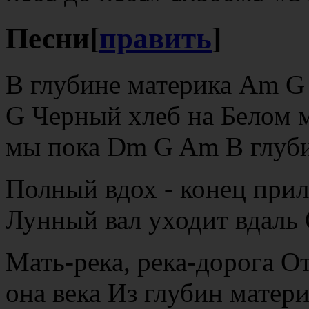
Песни
[
править
]
В глубине материка Am G 
G Черный хлеб на Белом м
мы пока Dm G Am В глуби
Полный вдох - конец при
Лунный вал уходит вдаль
Мать-река, река-дорога О
она века Из глубин матер