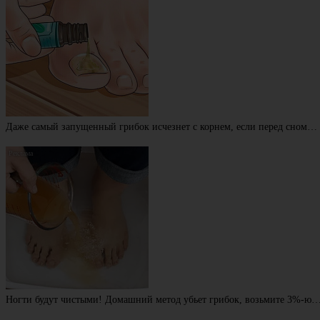
Даже самый запущенный грибок исчезнет с корнем, если перед сном…
Ногти будут чистыми! Домашний метод убьет грибок, возьмите 3%-ю