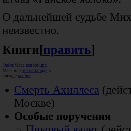
О дальнейшей судьбе Мих
неизвестно.
Книги
[
править
]
Файл:Маса ковбой.jpg
Маса на
Диком Западе
в
одежде
ковбоя
Смерть Ахиллеса
(дейст
Москве)
Особые поручения
Пиковый валет
(дейст