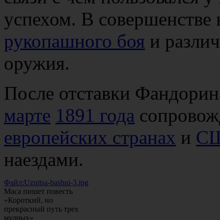
успехом. В совершенстве 
рукопашного боя
и разли
оружия.
После отставки Фандорин
марте
1891 года
сопровожд
европейских странах
и
С
наездами.
Файл:Uznitsa-bashni-3.jpg
Маса пишет повесть
«Короткий, но
прекрасный путь трех
мудрых»