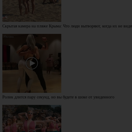
Скрытая камера на пляже Крыма: Что люди вытворяют, когда их не видят
Ролик длится пару секунд, но вы будете в шоке от увиденного