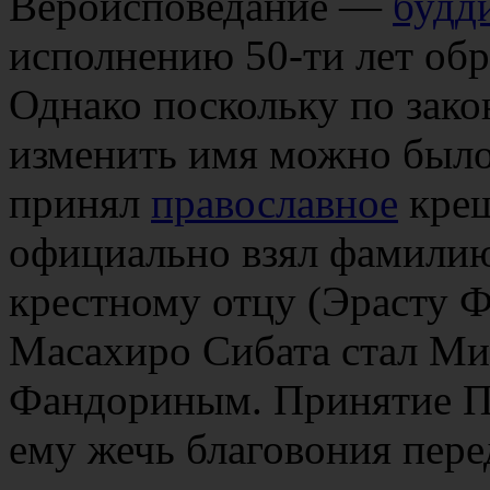
Вероисповедание —
будд
исполнению 50-ти лет обр
Однако поскольку по зак
изменить имя можно было
принял
православное
крещ
официально взял фамилию
крестному отцу (Эрасту 
Масахиро Сибата стал М
Фандориным. Принятие П
ему жечь благовония пер