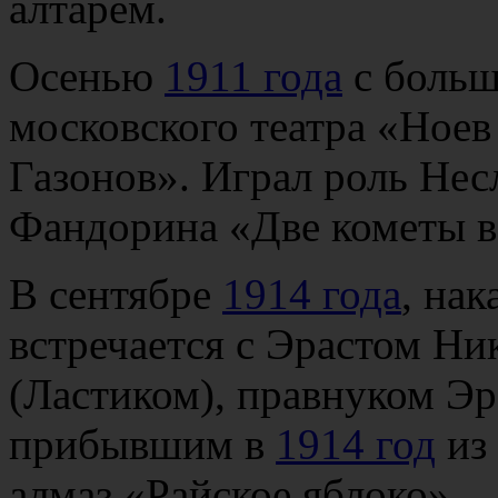
алтарем.
Осенью
1911 года
с больш
московского театра «Ноев
Газонов». Играл роль Нес
Фандорина «Две кометы в 
В сентябре
1914 года
, на
встречается с Эрастом Н
(Ластиком), правнуком Э
прибывшим в
1914 год
из 
алмаз «Райское яблоко».