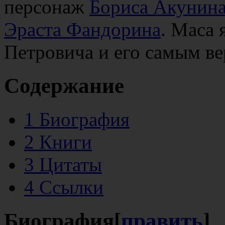
персонаж
Бориса Акунин
Эраста Фандорина
. Маса 
Петровича и его самым в
Содержание
1
Биография
2
Книги
3
Цитаты
4
Ссылки
Биография
[
править
]