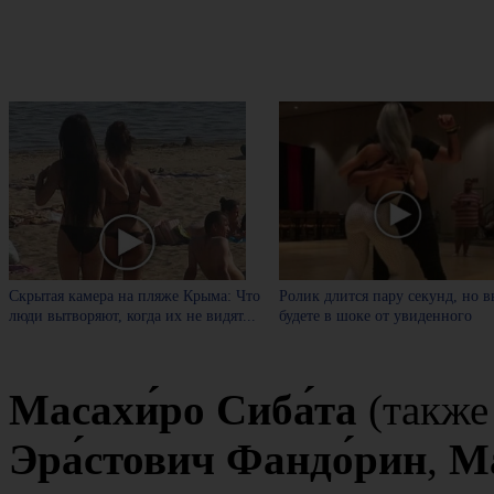
Скрытая камера на пляже Крыма: Что
Ролик длится пару секунд, но в
люди вытворяют, когда их не видят...
будете в шоке от увиденного
Масахи́ро Сиба́та
(также
Эра́стович Фандо́рин
,
Ма