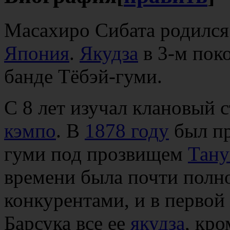
Масахиро Сибата родился
Япония
.
Якудза
в 3-м поко
банде Тёбэй-гуми.
С 8 лет изучал клановый 
кэмпо
. В
1878 году
был пр
гуми под прозвищем
Тану
времени была почти полн
конкурентами, и в первой
Барсука все ее
якудза
, кро