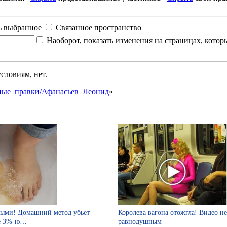
ь выбранное
Связанное пространство
Наоборот, показать изменения на страницах, кото
словиям, нет.
анные_правки/Афанасьев_Леонид
»
тыми! Домашний метод убьет
Королева вагона отожгла! Видео не
те 3%-ю…
равнодушным