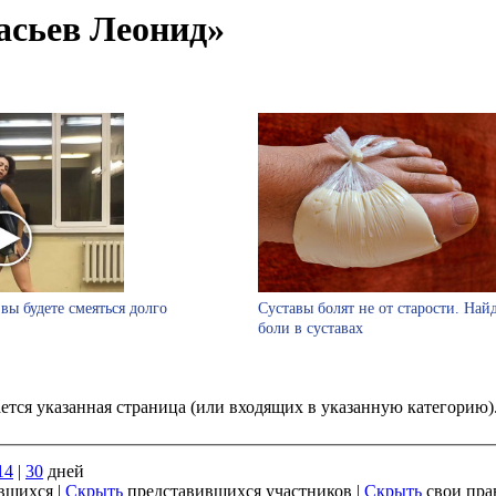
асьев Леонид»
вы будете смеяться долго
Суставы болят не от старости. Най
боли в суставах
ается указанная страница (или входящих в указанную категорию
14
|
30
дней
вшихся |
Скрыть
представившихся участников |
Скрыть
свои пра