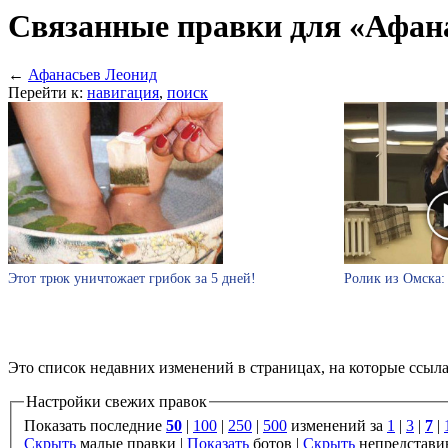
Связанные правки для «Афан
←
Афанасьев Леонид
Перейти к:
навигация
,
поиск
Этот трюк уничтожает грибок за 5 дней!
Ролик из Омска: 
Это список недавних изменений в страницах, на которые ссыл
Настройки свежих правок
Показать последние
50
|
100
|
250
|
500
изменений за
1
|
3
|
7
|
Скрыть
малые правки |
Показать
ботов |
Скрыть
непредстави