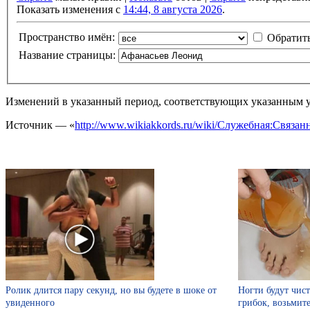
Показать изменения с
14:44, 8 августа 2026
.
Пространство имён:
Обратит
Название страницы:
Изменений в указанный период, соответствующих указанным у
Источник — «
http://www.wikiakkords.ru/wiki/Служебная:Связ
Ролик длится пару секунд, но вы будете в шоке от
Ногти будут чис
увиденного
грибок, возьми