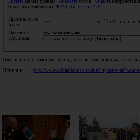
Скрыть
малые правки |
Показать
ботов |
Скрыть
непредстави
Показать изменения с
09:06, 6 августа 2026
.
Пространство
Обратить выб
имён:
Название
страницы:
на указанную страницу
Изменений в указанный период, соответствующих указанным у
Источник — «
http://www.wikiakkords.ru/wiki/Служебная:Связ