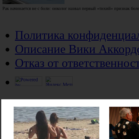
Рак начинается не с боли: онколог назвал первый «тихий» признак бол
Политика конфиденциа
Описание Вики Аккорд
Отказ от ответственнос