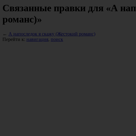
Связанные правки для «А нап
романс)»
←
А напоследок я скажу (Жестокий романс)
Перейти к:
навигация
,
поиск