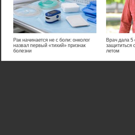
Рак начинается не с боли: онколог
Врач дала 5 
назвал первый «тихий» признак
защититься 
болезни
летом