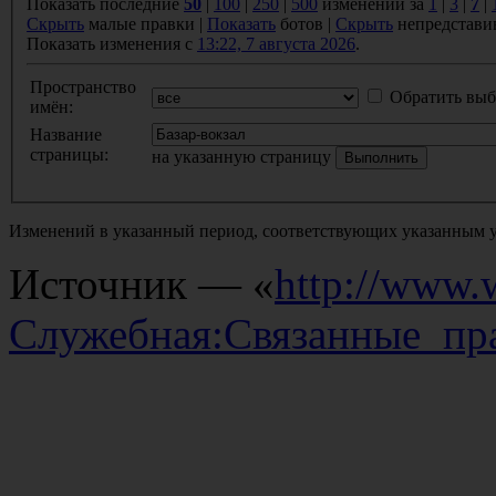
Показать последние
50
|
100
|
250
|
500
изменений за
1
|
3
|
7
|
Скрыть
малые правки |
Показать
ботов |
Скрыть
непредстави
Показать изменения с
13:22, 7 августа 2026
.
Пространство
Обратить выб
имён:
Название
страницы:
на указанную страницу
Изменений в указанный период, соответствующих указанным у
Источник — «
http://www.w
Служебная:Связанные_пра