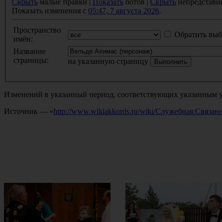
Скрыть
малые правки |
Показать
ботов |
Скрыть
непредстави
Показать изменения с
05:47, 7 августа 2026
.
Пространство
Обратить выб
имён:
Название
страницы:
на указанную страницу
Изменений в указанный период, соответствующих указанным у
Источник — «
http://www.wikiakkords.ru/wiki/Служебная:Связ