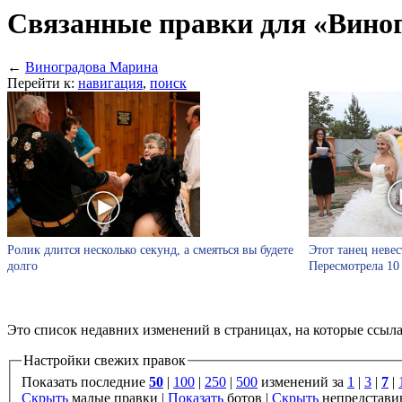
Связанные правки для «Вино
←
Виноградова Марина
Перейти к:
навигация
,
поиск
Ролик длится несколько секунд, а смеяться вы будете
Этот танец невес
долго
Пересмотрела 10
Это список недавних изменений в страницах, на которые ссыл
Настройки свежих правок
Показать последние
50
|
100
|
250
|
500
изменений за
1
|
3
|
7
|
Скрыть
малые правки |
Показать
ботов |
Скрыть
непредстави