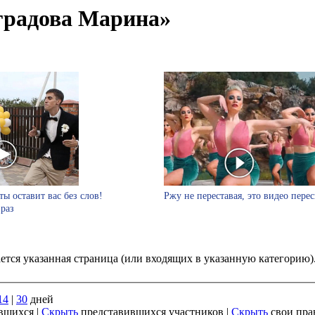
градова Марина»
ты оставит вас без слов!
Ржу не переставая, это видео пере
 раз
ается указанная страница (или входящих в указанную категорию
14
|
30
дней
вшихся |
Скрыть
представившихся участников |
Скрыть
свои пра