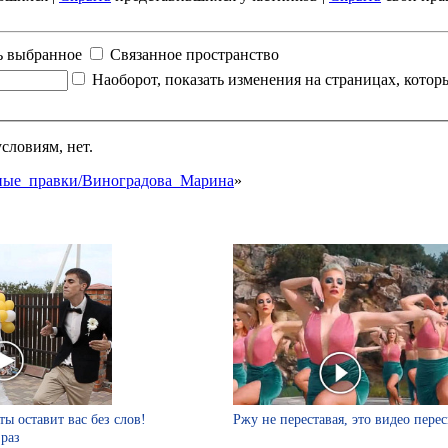
ь выбранное
Связанное пространство
Наоборот, показать изменения на страницах, кото
словиям, нет.
анные_правки/Виноградова_Марина
»
ты оставит вас без слов!
Ржу не переставая, это видео пере
 раз