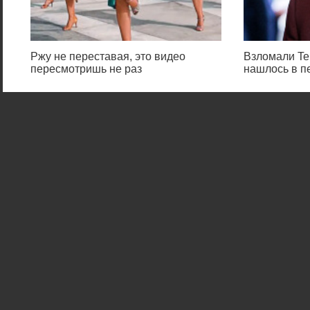
Ржу не переставая, это видео
Взломали Tel
пересмотришь не раз
нашлось в п