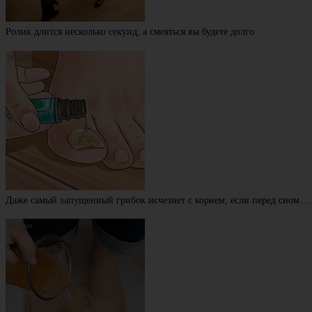
Ролик длится несколько секунд, а смеяться вы будете долго
Даже самый запущенный грибок исчезнет с корнем, если перед сном…