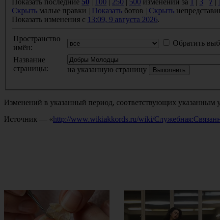
Показать последние
50
|
100
|
250
|
500
изменений за
1
|
3
|
7
|
Скрыть
малые правки |
Показать
ботов |
Скрыть
непредстави
Показать изменения с
13:09, 9 августа 2026
.
Пространство
Обратить выб
имён:
Название
страницы:
на указанную страницу
Изменений в указанный период, соответствующих указанным у
Источник — «
http://www.wikiakkords.ru/wiki/Служебная:Свя