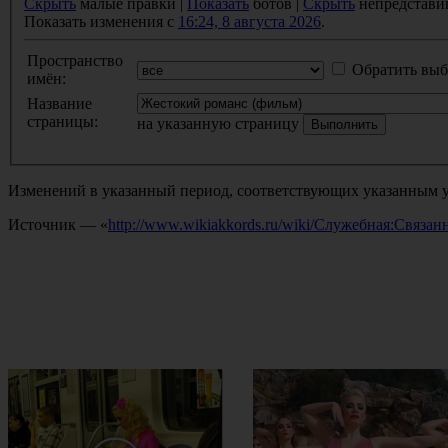
Скрыть
малые правки |
Показать
ботов |
Скрыть
непредстави
Показать изменения с
16:24, 8 августа 2026
.
Пространство
Обратить выб
имён:
Название
страницы:
на указанную страницу
Изменений в указанный период, соответствующих указанным у
Источник — «
http://www.wikiakkords.ru/wiki/Служебная:Связ