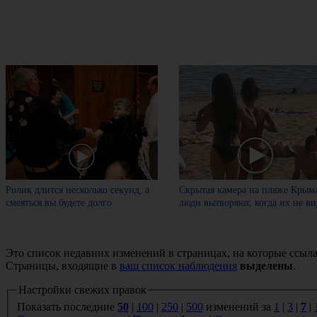
Ролик длится несколько секунд, а
Скрытая камера на пляже Крыма
смеяться вы будете долго
люди вытворяют, когда их не вид
Это список недавних изменений в страницах, на которые ссыла
Страницы, входящие в
ваш список наблюдения
выделены
.
Настройки свежих правок
Показать последние
50
|
100
|
250
|
500
изменений за
1
|
3
|
7
|