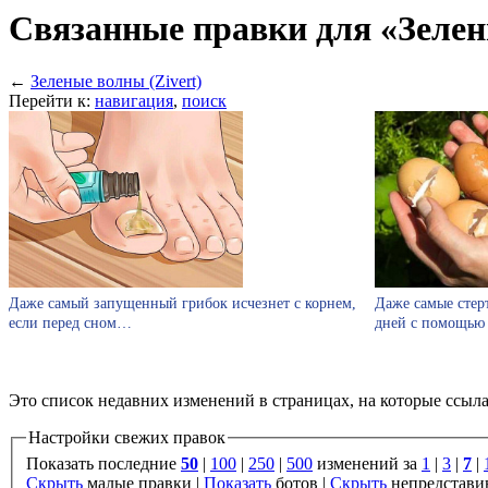
Связанные правки для «Зелен
←
Зеленые волны (Zivert)
Перейти к:
навигация
,
поиск
Даже самый запущенный грибок исчезнет с корнем,
Даже самые стер
если перед сном…
дней с помощью
Это список недавних изменений в страницах, на которые ссыл
Настройки свежих правок
Показать последние
50
|
100
|
250
|
500
изменений за
1
|
3
|
7
|
Скрыть
малые правки |
Показать
ботов |
Скрыть
непредстави