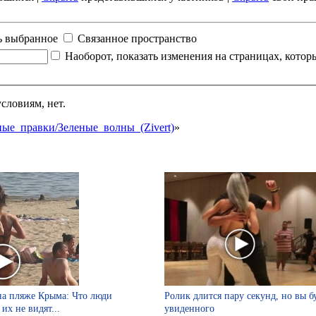
ь выбранное
Связанное пространство
Наоборот, показать изменения на страницах, кото
словиям, нет.
нные_правки/Зеленые_волны_(Zivert)
»
на пляже Крыма: Что люди
Ролик длится пару секунд, но вы б
их не видят...
увиденного