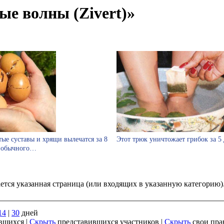
ые волны (Zivert)»
тые суставы и хрящи вылечатся за 8
Этот трюк уничтожает грибок за 5 
 обычного…
ается указанная страница (или входящих в указанную категорию
14
|
30
дней
вшихся |
Скрыть
представившихся участников |
Скрыть
свои пра