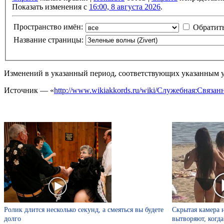
Показать изменения с
16:00, 8 августа 2026
.
Пространство имён:
Обратит
Название страницы:
Изменений в указанный период, соответствующих указанным у
Источник — «
http://www.wikiakkords.ru/wiki/Служебная:Связа
Ролик длится несколько секунд, а смеяться вы будете
Скрытая камера 
долго
вытворяют, когда 