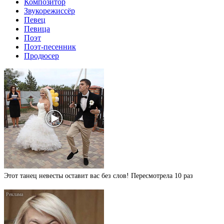
Композитор
Звукорежиссёр
Певец
Певица
Поэт
Поэт-песенник
Продюсер
Этот танец невесты оставит вас без слов! Пересмотрела 10 раз