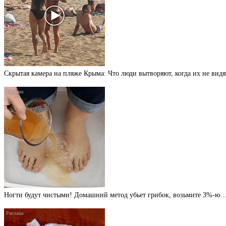
Скрытая камера на пляже Крыма: Что люди вытворяют, когда их не видят
Ногти будут чистыми! Домашний метод убьет грибок, возьмите 3%-ю