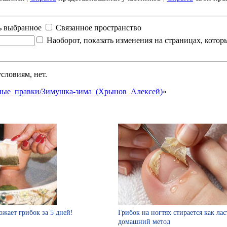
ь выбранное
Связанное пространство
Наоборот, показать изменения на страницах, кото
словиям, нет.
занные_правки/Зимушка-зима_(Хрынов_Алексей)
»
ожает грибок за 5 дней!
Грибок на ногтях стирается как ла
домашний метод