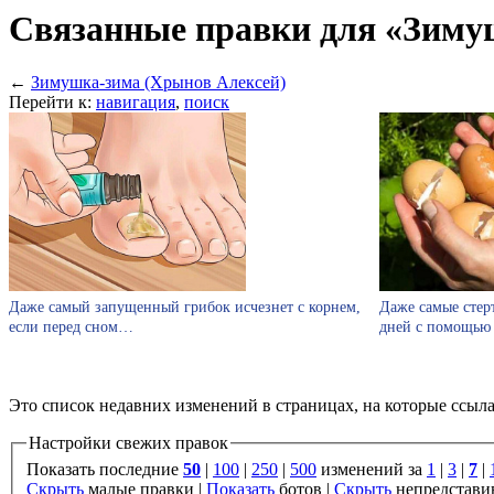
Связанные правки для «Зиму
←
Зимушка-зима (Хрынов Алексей)
Перейти к:
навигация
,
поиск
Даже самый запущенный грибок исчезнет с корнем,
Даже самые стер
если перед сном…
дней с помощью
Это список недавних изменений в страницах, на которые ссыл
Настройки свежих правок
Показать последние
50
|
100
|
250
|
500
изменений за
1
|
3
|
7
|
Скрыть
малые правки |
Показать
ботов |
Скрыть
непредстави