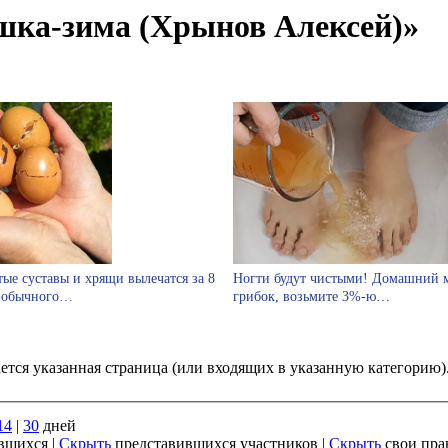
шка-зима (Хрынов Алексей)»
тые суставы и хрящи вылечатся за 8
Ногти будут чистыми! Домашний м
 обычного…
грибок, возьмите 3%-ю…
ается указанная страница (или входящих в указанную категорию
14
|
30
дней
вшихся |
Скрыть
представившихся участников |
Скрыть
свои пра