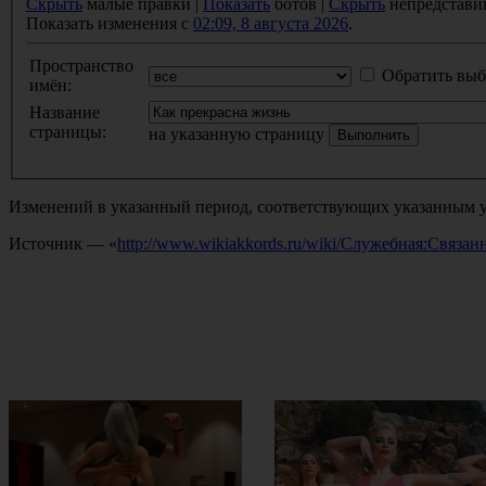
Скрыть
малые правки |
Показать
ботов |
Скрыть
непредстави
Показать изменения с
02:09, 8 августа 2026
.
Пространство
Обратить выб
имён:
Название
страницы:
на указанную страницу
Изменений в указанный период, соответствующих указанным у
Источник — «
http://www.wikiakkords.ru/wiki/Служебная:Связ