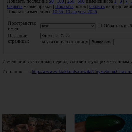
Показать последние
50
|
100
|
250
|
500
изменений за
1
|
3
|
7
|
Скрыть
малые правки |
Показать
ботов |
Скрыть
непредстави
Показать изменения с
10:55, 10 августа 2026
.
Пространство
Обратить выб
имён:
Название
страницы:
на указанную страницу
Изменений в указанный период, соответствующих указанным у
Источник — «
http://www.wikiakkords.ru/wiki/Служебная:Связ