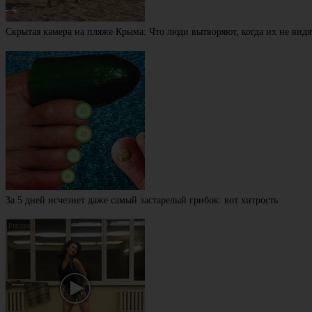
Скрытая камера на пляже Крыма: Что люди вытворяют, когда их не видят
За 5 дней исчезнет даже самый застарелый грибок: вот хитрость