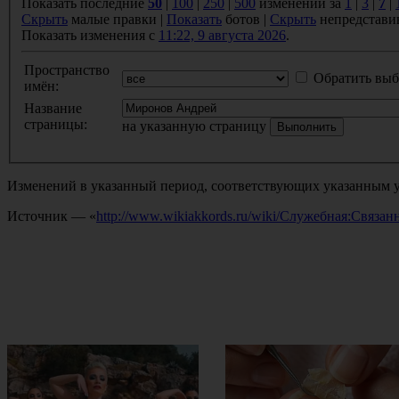
Показать последние
50
|
100
|
250
|
500
изменений за
1
|
3
|
7
|
Скрыть
малые правки |
Показать
ботов |
Скрыть
непредстави
Показать изменения с
11:22, 9 августа 2026
.
Пространство
Обратить выб
имён:
Название
страницы:
на указанную страницу
Изменений в указанный период, соответствующих указанным у
Источник — «
http://www.wikiakkords.ru/wiki/Служебная:Свя