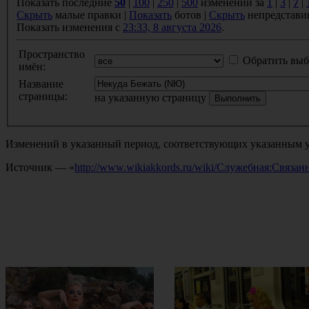
Показать последние
50
|
100
|
250
|
500
изменений за
1
|
3
|
7
|
Скрыть
малые правки |
Показать
ботов |
Скрыть
непредстави
Показать изменения с
23:33, 8 августа 2026
.
Пространство
Обратить выб
имён:
Название
страницы:
на указанную страницу
Изменений в указанный период, соответствующих указанным у
Источник — «
http://www.wikiakkords.ru/wiki/Служебная:Связ