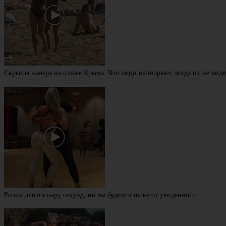
Скрытая камера на пляже Крыма: Что люди вытворяют, когда их не видят
Ролик длится пару секунд, но вы будете в шоке от увиденного