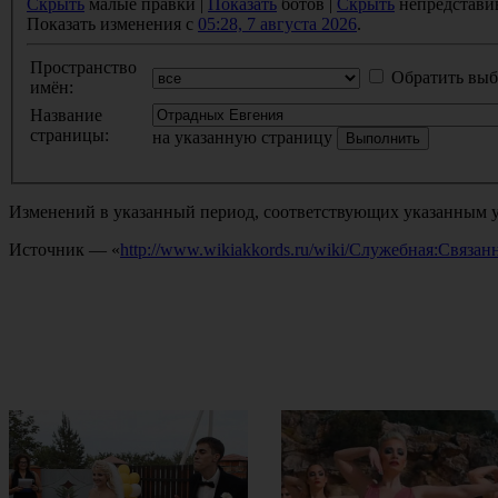
Скрыть
малые правки |
Показать
ботов |
Скрыть
непредстави
Показать изменения с
05:28, 7 августа 2026
.
Пространство
Обратить выб
имён:
Название
страницы:
на указанную страницу
Изменений в указанный период, соответствующих указанным у
Источник — «
http://www.wikiakkords.ru/wiki/Служебная:Связ