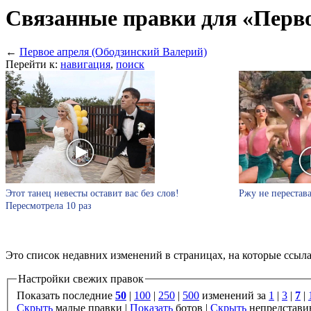
Связанные правки для «Перво
←
Первое апреля (Ободзинский Валерий)
Перейти к:
навигация
,
поиск
Этот танец невесты оставит вас без слов!
Ржу не перестава
Пересмотрела 10 раз
Это список недавних изменений в страницах, на которые ссыл
Настройки свежих правок
Показать последние
50
|
100
|
250
|
500
изменений за
1
|
3
|
7
|
Скрыть
малые правки |
Показать
ботов |
Скрыть
непредстави