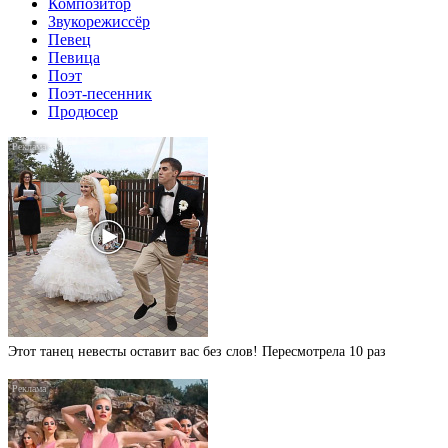
Композитор
Звукорежиссёр
Певец
Певица
Поэт
Поэт-песенник
Продюсер
Этот танец невесты оставит вас без слов! Пересмотрела 10 раз