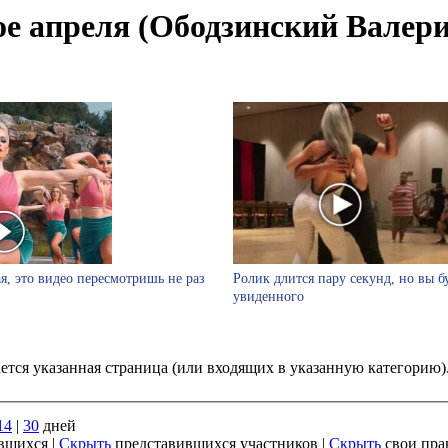
е апреля (Ободзинский Валери
я, это видео пересмотришь не раз
Ролик длится пару секунд, но вы б
увиденного
ается указанная страница (или входящих в указанную категорию
14
|
30
дней
вшихся |
Скрыть
представившихся участников |
Скрыть
свои пра