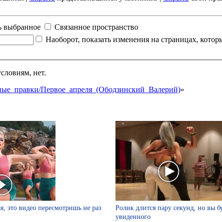
ь выбранное
Связанное пространство
Наоборот, показать изменения на страницах, кото
словиям, нет.
занные_правки/Первое_апреля_(Ободзинский_Валерий)
»
я, это видео пересмотришь не раз
Ролик длится пару секунд, но вы б
увиденного