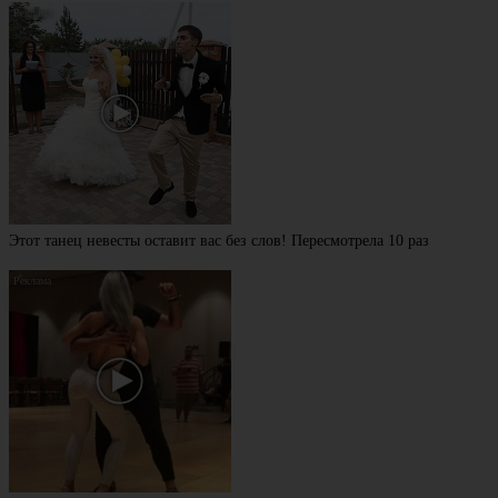
Этот танец невесты оставит вас без слов! Пересмотрела 10 раз