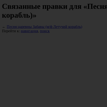
Связанные правки для «Песн
корабль)»
←
Песня царевны Забавы (м/ф Летучий корабль)
Перейти к:
навигация
,
поиск