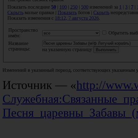
Показать последние
50
|
100
|
250
|
500
изменений за
1
|
3
|
7
|
Скрыть
малые правки |
Показать
ботов |
Скрыть
непредстави
Показать изменения с
18:12, 7 августа 2026
.
Пространство
Обратить выб
имён:
Название
страницы:
на указанную страницу
Изменений в указанный период, соответствующих указанным у
Источник — «
http://www.w
Служебная:Связанные_пр
Песня_царевны_Забавы_(