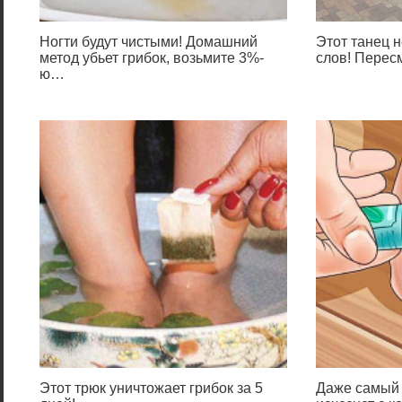
Ногти будут чистыми! Домашний
Этот танец н
метод убьет грибок, возьмите 3%-
слов! Перес
ю…
Этот трюк уничтожает грибок за 5
Даже самый 