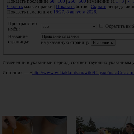
Показать последние
50
|
100
|
250
|
500
изменений за
1
|
3
|
7
|
Скрыть
малые правки |
Показать
ботов |
Скрыть
непредстави
Показать изменения с
18:27, 8 августа 2026
.
Пространство
Обратить выб
имён:
Название
страницы:
на указанную страницу
Изменений в указанный период, соответствующих указанным у
Источник — «
http://www.wikiakkords.ru/wiki/Служебная:Связ