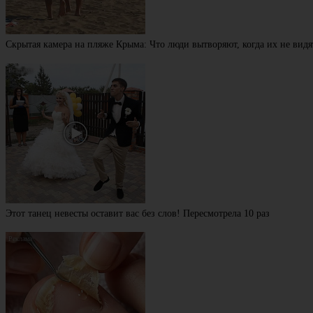
Скрытая камера на пляже Крыма: Что люди вытворяют, когда их не видят
Этот танец невесты оставит вас без слов! Пересмотрела 10 раз