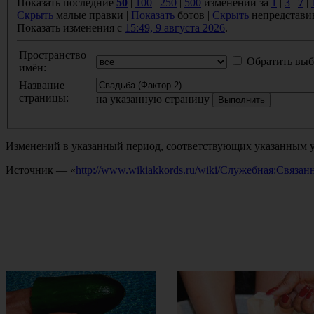
Показать последние
50
|
100
|
250
|
500
изменений за
1
|
3
|
7
|
Скрыть
малые правки |
Показать
ботов |
Скрыть
непредстави
Показать изменения с
15:49, 9 августа 2026
.
Пространство
Обратить выб
имён:
Название
страницы:
на указанную страницу
Изменений в указанный период, соответствующих указанным у
Источник — «
http://www.wikiakkords.ru/wiki/Служебная:Связ