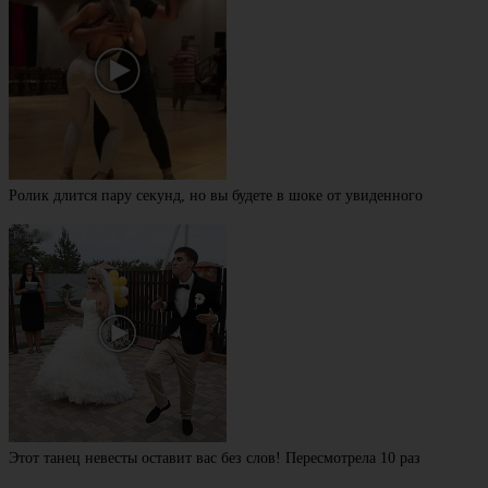
Ролик длится пару секунд, но вы будете в шоке от увиденного
Этот танец невесты оставит вас без слов! Пересмотрела 10 раз