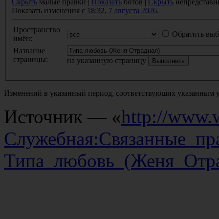
Скрыть
малые правки |
Показать
ботов |
Скрыть
непредстави
Показать изменения с
18:32, 7 августа 2026
.
Пространство
Обратить выб
имён:
Название
страницы:
на указанную страницу
Изменений в указанный период, соответствующих указанным у
Источник — «
http://www.w
Служебная:Связанные_пр
Типа_любовь_(Женя_Отра