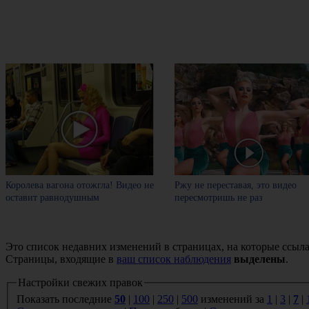
Королева вагона отожгла! Видео не
Ржу не переставая, это видео
оставит равнодушным
пересмотришь не раз
Это список недавних изменений в страницах, на которые ссыла
Страницы, входящие в
ваш список наблюдения
выделены
.
Настройки свежих правок
Показать последние
50
|
100
|
250
|
500
изменений за
1
|
3
|
7
|