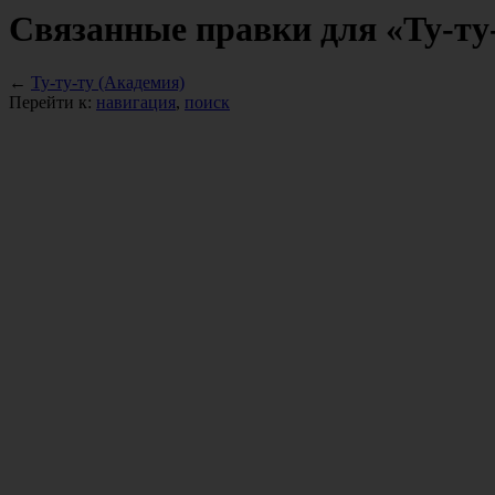
Связанные правки для «Ту-ту
←
Ту-ту-ту (Академия)
Перейти к:
навигация
,
поиск