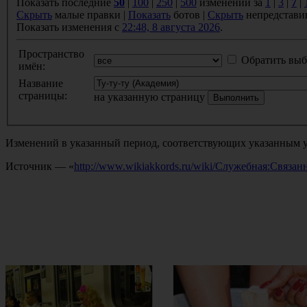
Показать последние
50
|
100
|
250
|
500
изменений за
1
|
3
|
7
|
Скрыть
малые правки |
Показать
ботов |
Скрыть
непредстави
Показать изменения с
22:48, 8 августа 2026
.
Пространство
Обратить выб
имён:
Название
страницы:
на указанную страницу
Изменений в указанный период, соответствующих указанным у
Источник — «
http://www.wikiakkords.ru/wiki/Служебная:Связа