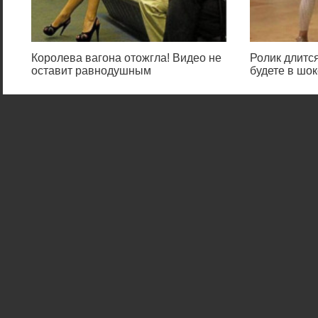
Королева вагона отожгла! Видео не
Ролик длится
оставит равнодушным
будете в шок