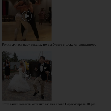
Ролик длится пару секунд, но вы будете в шоке от увиденного
Этот танец невесты оставит вас без слов! Пересмотрела 10 раз