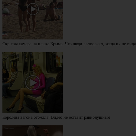
Скрытая камера на пляже Крыма: Что люди вытворяют, когда их не видят
Королева вагона отожгла! Видео не оставит равнодушным