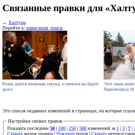
Связанные правки для «Халт
←
Халтура
Перейти к:
навигация
,
поиск
Ролик длится несколько секунд, а смеяться вы будете
Этот танец невес
долго
Пересмотрела 10
Это список недавних изменений в страницах, на которые ссыл
Настройки свежих правок
Показать последние
50
|
100
|
250
|
500
изменений за
1
|
3
|
7
|
Скрыть
малые правки |
Показать
ботов |
Скрыть
непредстави