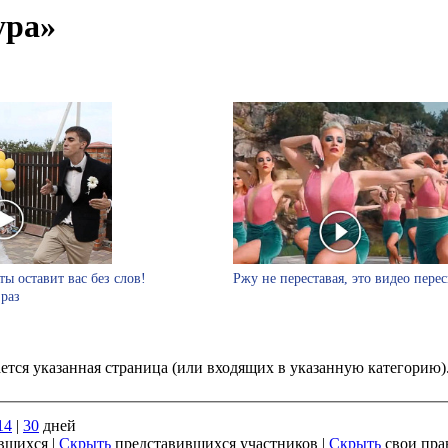
ура»
ты оставит вас без слов!
Ржу не переставая, это видео пере
 раз
ается указанная страница (или входящих в указанную категорию
14
|
30
дней
вшихся |
Скрыть
представившихся участников |
Скрыть
свои пра