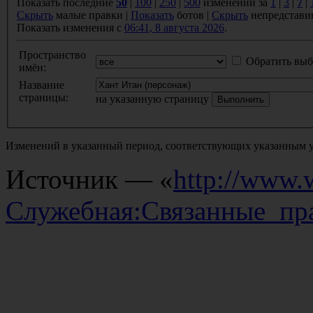
Показать последние
50
|
100
|
250
|
500
изменений за
1
|
3
|
7
|
Скрыть
малые правки |
Показать
ботов |
Скрыть
непредстави
Показать изменения с
06:41, 8 августа 2026
.
Пространство
Обратить выб
имён:
Название
страницы:
на указанную страницу
Изменений в указанный период, соответствующих указанным у
Источник — «
http://www.w
Служебная:Связанные_пр