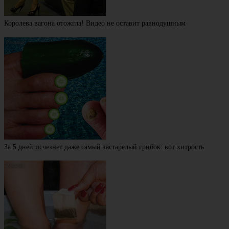
Королева вагона отожгла! Видео не оставит равнодушным
За 5 дней исчезнет даже самый застарелый грибок: вот хитрость