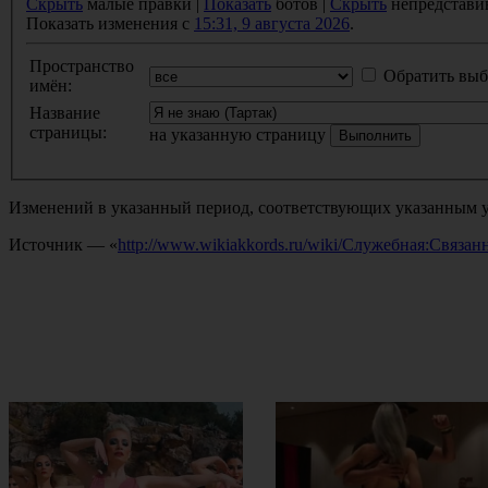
Скрыть
малые правки |
Показать
ботов |
Скрыть
непредстави
Показать изменения с
15:31, 9 августа 2026
.
Пространство
Обратить выб
имён:
Название
страницы:
на указанную страницу
Изменений в указанный период, соответствующих указанным у
Источник — «
http://www.wikiakkords.ru/wiki/Служебная:Связ