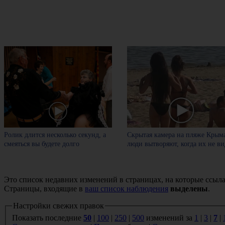
Ролик длится несколько секунд, а
Скрытая камера на пляже Крыма
смеяться вы будете долго
люди вытворяют, когда их не вид
Это список недавних изменений в страницах, на которые ссыла
Страницы, входящие в
ваш список наблюдения
выделены
.
Настройки свежих правок
Показать последние
50
|
100
|
250
|
500
изменений за
1
|
3
|
7
|