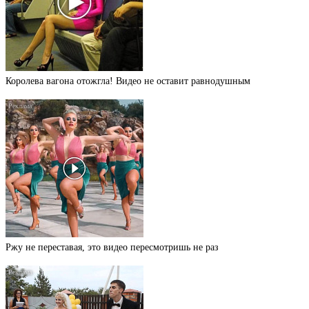
Королева вагона отожгла! Видео не оставит равнодушным
Ржу не переставая, это видео пересмотришь не раз