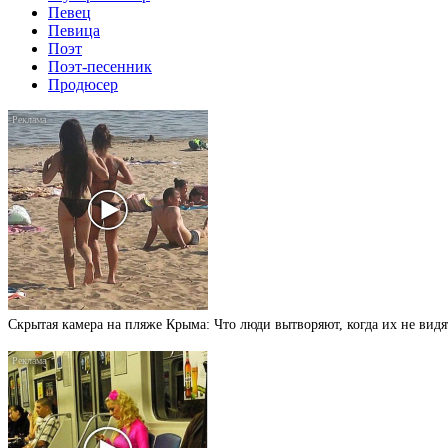
Певец
Певица
Поэт
Поэт-песенник
Продюсер
Скрытая камера на пляже Крыма: Что люди вытворяют, когда их не видят