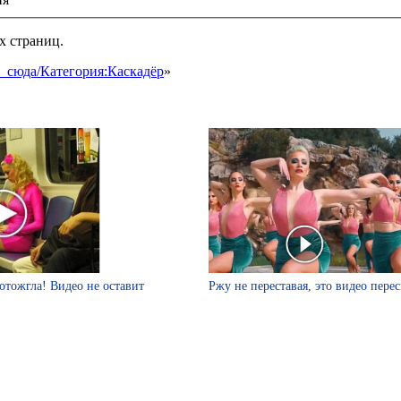
х страниц.
и_сюда/Категория:Каскадёр
»
отожгла! Видео не оставит
Ржу не переставая, это видео пере