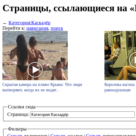
Страницы, ссылающиеся на «
←
Категория:Каскадёр
Перейти к:
навигация
,
поиск
Скрытая камера на пляже Крыма: Что люди
Королева вагона 
вытворяют, когда их не видят...
равнодушным
Ссылки сюда
Страница:
Фильтры
Скрыть
включения |
Скрыть
ссылки |
Скрыть
перенаправлен