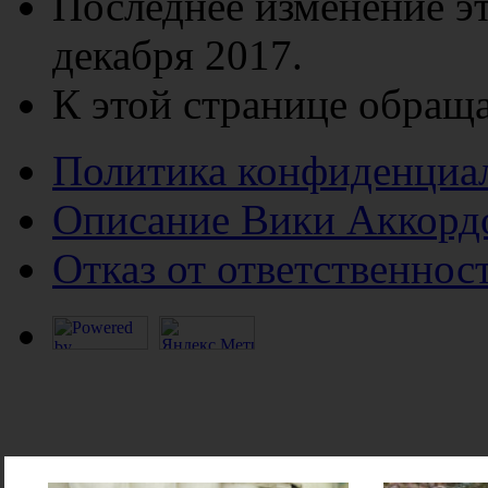
Последнее изменение эт
декабря 2017.
К этой странице обраща
Политика конфиденциа
Описание Вики Аккорд
Отказ от ответственнос