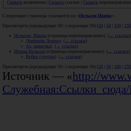
Скрыть
включения |
Скрыть
ссылки |
Скрыть
перенаправлен
Следующие страницы ссылаются на «
Нельсон Ирина
»:
Просмотреть (предыдущие 50 | следующие 50) (
20
|
50
|
100
|
25
Нельсон, Ирина
(страница-перенаправление) ‎
(
← ссылки
)
Дербенёв Леонид
‎
(
← ссылки
)
Ах, мамочка!
‎
(
← ссылки
)
Ирина Нельсон
(страница-перенаправление) ‎
(
← ссылки
)
Reflex (группа)
‎
(
← ссылки
)
Просмотреть (предыдущие 50 | следующие 50) (
20
|
50
|
100
|
25
Источник — «
http://www.w
Служебная:Ссылки_сюда