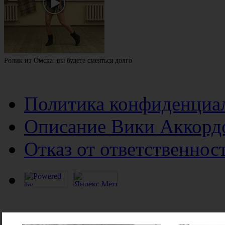
Ролик из Омска: вы будете смеяться долго
Политика конфиденциа
Описание Вики Аккорд
Отказ от ответственнос